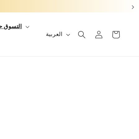
التسوق ح
عربة
تسجيل
ل
العربية
التسوق
الدخول
غ
ة