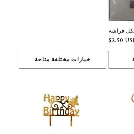
كل فراشة
السعر
$2.50 U
العادي
خيارات مختلفة متاحة