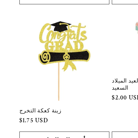
يد الميلاد
السعيد
السعر
$2.00 U
العادي
زينة كعكة التخرج
السعر
$1.75 USD
العادي