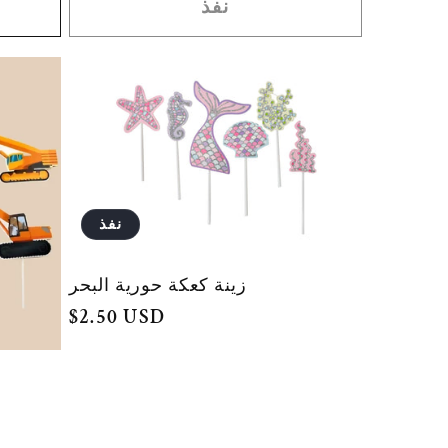
نفذ
نفذ
زينة كعكة حورية البحر
السعر
$2.50 USD
العادي