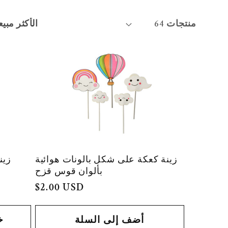
64 منتجات
زينة كعكة على شكل بالونات هوائية
زين
بألوان قوس قزح
السعر
$2.00 USD
العادي
أضف إلى السلة
خ