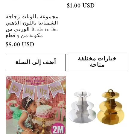
السعر
$1.00 USD
العادي
مجموعة بالونات زجاجة
الشمبانيا باللون الذهبي
الوردي من Bride to Be،
مكونة من 5 قطع
السعر
$5.00 USD
العادي
خيارات مختلفة
أضف إلى السلة
متاحة