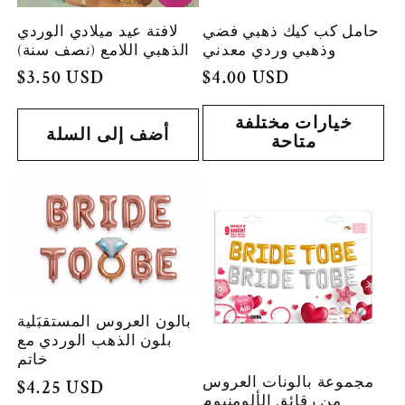
حامل كب كيك ذهبي فضي
لافتة عيد ميلادي الوردي
وذهبي وردي معدني
الذهبي اللامع (نصف سنة)
السعر
$4.00 USD
السعر
$3.50 USD
العادي
العادي
خيارات مختلفة
أضف إلى السلة
متاحة
بالون العروس المستقبَلية
بلون الذهب الوردي مع
خاتم
مجموعة بالونات العروس
السعر
$4.25 USD
من رقائق الألومنيوم