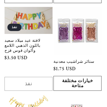
نفذ
لافتة عيد ميلاد سعيد
باللون الذهبي اللامع
وألوان قوس قزح
السعر
$3.50 USD
ستائر شراشيب معدنية
العادي
السعر
$1.75 USD
العادي
خيارات مختلفة
نفذ
متاحة