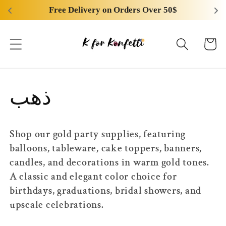
انتقل
Free Delivery on Orders Over 50$
إلى
المحتوى
عربة
التسوق
م
ذهب
ج
Shop our gold party supplies, featuring
م
balloons, tableware, cake toppers, banners,
candles, and decorations in warm gold tones.
و
A classic and elegant color choice for
birthdays, graduations, bridal showers, and
ع
upscale celebrations.