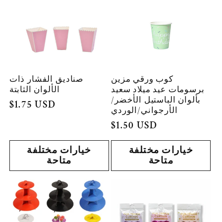
كوب ورقي مزين
صناديق الفشار ذات
برسومات عيد ميلاد سعيد
الألوان الثابتة
بألوان الباستيل الأخضر/
السعر
$1.75 USD
الأرجواني/الوردي
العادي
السعر
$1.50 USD
العادي
خيارات مختلفة
خيارات مختلفة
متاحة
متاحة