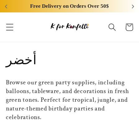
انتقل
Free Delivery on Orders Over 50$
إلى
المحتوى
عربة
التسوق
م
أخضر
ج
Browse our green party supplies, including
م
balloons, tableware, and decorations in fresh
green tones. Perfect for tropical, jungle, and
و
nature-themed birthday parties and
celebrations.
ع